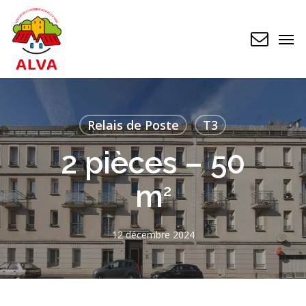
Skip
to
Men
main
content
Relais de Poste
T3
2 pièces – 50
m
2
12 décembre 2024