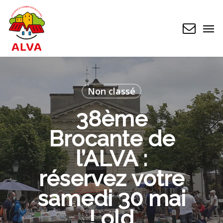
Skip
to
Men
main
content
Non classé
38ème
Brocante de
l’ALVA :
réservez votre
samedi 30 mai
! old