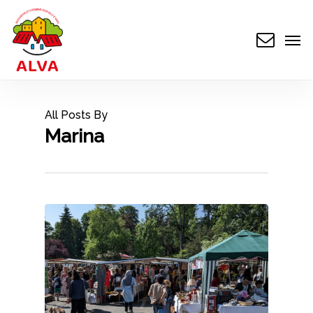
Skip
to
Men
main
content
All Posts By
Marina